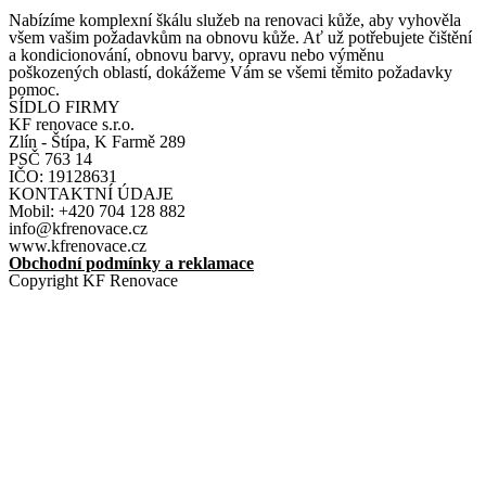
Nabízíme komplexní škálu služeb na renovaci kůže, aby vyhověla
všem vašim požadavkům na obnovu kůže. Ať už potřebujete čištění
a kondicionování, obnovu barvy, opravu nebo výměnu
poškozených oblastí, dokážeme Vám se všemi těmito požadavky
pomoc.
SÍDLO FIRMY
KF renovace s.r.o.
Zlín - Štípa, K Farmě 289
PSČ 763 14
IČO: 19128631
KONTAKTNÍ ÚDAJE
Mobil: +420 704 128 882
info@kfrenovace.cz
www.kfrenovace.cz
Obchodní podmínky a reklamace
Copyright KF Renovace