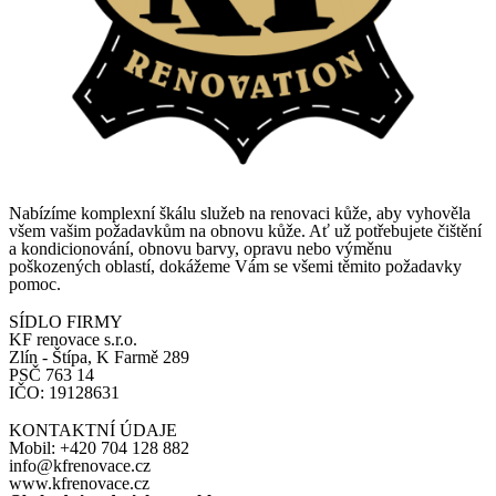
Nabízíme komplexní škálu služeb na renovaci kůže, aby vyhověla
všem vašim požadavkům na obnovu kůže. Ať už potřebujete čištění
a kondicionování, obnovu barvy, opravu nebo výměnu
poškozených oblastí, dokážeme Vám se všemi těmito požadavky
pomoc.
SÍDLO FIRMY
KF renovace s.r.o.
Zlín - Štípa, K Farmě 289
PSČ 763 14
IČO: 19128631
KONTAKTNÍ ÚDAJE
Mobil: +420 704 128 882
info@kfrenovace.cz
www.kfrenovace.cz