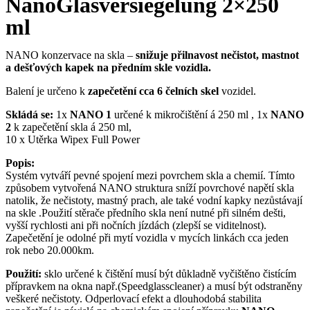
NanoGlasversiegelung 2×250
ml
NANO konzervace na skla –
snižuje přilnavost nečistot, mastnot
a dešťových kapek na předním skle vozidla.
Balení je určeno k
zapečetění cca 6 čelních skel
vozidel.
Skládá se:
1x
NANO 1
určené k mikročištění á 250 ml , 1x
NANO
2
k zapečetění skla á 250 ml,
10 x Utěrka Wipex Full Power
Popis:
Systém vytváří pevné spojení mezi povrchem skla a chemií. Tímto
způsobem vytvořená NANO struktura sníží povrchové napětí skla
natolik, že nečistoty, mastný prach, ale také vodní kapky nezůstávají
na skle .Použití stěrače předního skla není nutné při silném dešti,
vyšší rychlosti ani při nočních jízdách (zlepší se viditelnost).
Zapečetění je odolné při mytí vozidla v mycích linkách cca jeden
rok nebo 20.000km.
Použití:
sklo určené k čištění musí být důkladně vyčištěno čistícím
přípravkem na okna např.(Speedglasscleaner) a musí být odstraněny
veškeré nečistoty. Odperlovací efekt a dlouhodobá stabilita