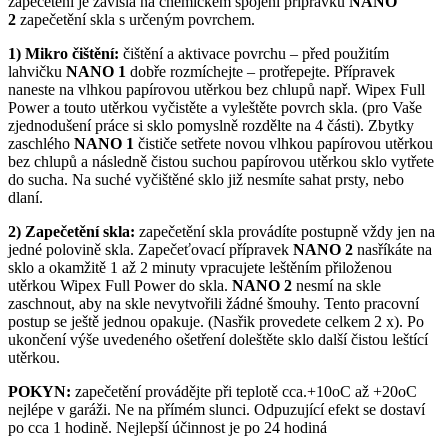
zapečetění je závislá na chemickém spojení přípravku
NANO
2
zapečetění skla s určeným povrchem.
1) Mikro čištění:
čištění a aktivace povrchu – před použitím
lahvičku
NANO 1
dobře rozmíchejte – protřepejte. Přípravek
naneste na vlhkou papírovou utěrkou bez chlupů např. Wipex Full
Power a touto utěrkou vyčistěte a vyleštěte povrch skla. (pro Vaše
zjednodušení práce si sklo pomyslně rozdělte na 4 části). Zbytky
zaschlého
NANO 1
čističe setřete novou vlhkou papírovou utěrkou
bez chlupů a následně čistou suchou papírovou utěrkou sklo vytřete
do sucha. Na suché vyčištěné sklo již nesmíte sahat prsty, nebo
dlaní.
2) Zapečetění skla:
zapečetění skla provádíte postupně vždy jen na
jedné polovině skla. Zapečeťovací přípravek
NANO 2
nasříkáte na
sklo a okamžitě 1 až 2 minuty vpracujete leštěním přiloženou
utěrkou Wipex Full Power do skla.
NANO 2
nesmí na skle
zaschnout, aby na skle nevytvořili žádné šmouhy. Tento pracovní
postup se ještě jednou opakuje. (Nasřik provedete celkem 2 x). Po
ukončení výše uvedeného ošetření doleštěte sklo další čistou leštící
utěrkou.
POKYN:
zapečetění provádějte při teplotě cca.+10oC až +20oC
nejlépe v garáži. Ne na přímém slunci. Odpuzující efekt se dostaví
po cca 1 hodině. Nejlepší účinnost je po 24 hodiná