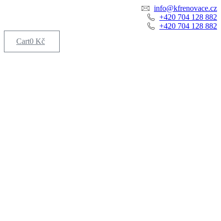
Skip
info@kfrenovace.cz
to
+420 704 128 882
content
+420 704 128 882
Cart
0
Kč