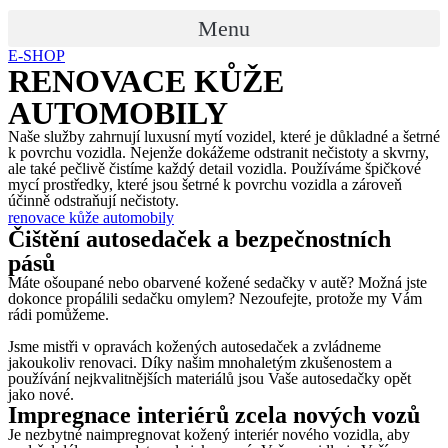
Menu
E-SHOP
RENOVACE KŮŽE
AUTOMOBILY
Naše služby zahrnují luxusní mytí vozidel, které je důkladné a šetrné
k povrchu vozidla. Nejenže dokážeme odstranit nečistoty a skvrny,
ale také pečlivě čistíme každý detail vozidla. Používáme špičkové
mycí prostředky, které jsou šetrné k povrchu vozidla a zároveň
účinně odstraňují nečistoty.
renovace kůže automobily
Čištění autosedaček a bezpečnostních
pásů
Máte ošoupané nebo obarvené kožené sedačky v autě? Možná jste
dokonce propálili sedačku omylem? Nezoufejte, protože my Vám
rádi pomůžeme.
Jsme mistři v opravách kožených autosedaček a zvládneme
jakoukoliv renovaci. Díky našim mnohaletým zkušenostem a
používání nejkvalitnějších materiálů jsou Vaše autosedačky opět
jako nové.
Impregnace interiérů zcela nových vozů
Je nezbytné naimpregnovat kožený interiér nového vozidla, aby