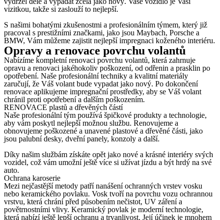
vydržel déle a vypadat zcela jako nový. Vaše vozidlo je Vaší
vizitkou, takže si zaslouží to nejlepší.
S našimi bohatými zkušenostmi a profesionálním týmem, který již
pracoval s prestižními značkami, jako jsou Maybach, Porsche a
BMW, Vám můžeme zajistit nejlepší impregnaci koženého interiéru.
Opravy a renovace povrchu volantů
Nabízíme kompletní renovaci povrchu volantů, která zahrnuje
opravu a renovaci jakéhokoliv poškození, od odřenin a prasklin po
opotřebení. Naše profesionální techniky a kvalitní materiály
zaručují, že Váš volant bude vypadat jako nový. Po dokončení
renovace aplikujeme impregnační prostředky, aby se Váš volant
chránil proti opotřebení a dalším poškozením.
RENOVACE plastů a dřevěných částí
Naše profesionální tým používá špičkové produkty a technologie,
aby vám poskytl nejlepší možnou službu. Renovujeme a
obnovujeme poškozené a unavené plastové a dřevěné části, jako
jsou palubní desky, dveřní panely, konzoly a další.
Díky našim službám získáte opět jako nové a krásné interiéry svých
vozidel, což vám umožní ještě více si užívat jízdu a být hrdý na své
auto.
Ochrana karoserie
Mezi nejčastější metody patří nanášení ochranných vrstev vosku
nebo keramického povlaku. Vosk tvoří na povrchu vozu ochrannou
vrstvu, která chrání před působením nečistot, UV záření a
povětrnostními vlivy. Keramický povlak je moderní technologie,
která nabízí ještě lepší ochranu a trvanlivost. Její účinek je mnohem