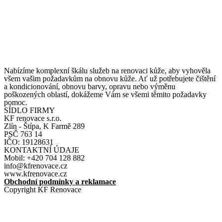
Nabízíme komplexní škálu služeb na renovaci kůže, aby vyhověla
všem vašim požadavkům na obnovu kůže. Ať už potřebujete čištění
a kondicionování, obnovu barvy, opravu nebo výměnu
poškozených oblastí, dokážeme Vám se všemi těmito požadavky
pomoc.
SÍDLO FIRMY
KF renovace s.r.o.
Zlín - Štípa, K Farmě 289
PSČ 763 14
IČO: 19128631
KONTAKTNÍ ÚDAJE
Mobil: +420 704 128 882
info@kfrenovace.cz
www.kfrenovace.cz
Obchodní podmínky a reklamace
Copyright KF Renovace