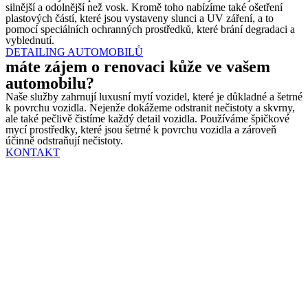
silnější a odolnější než vosk. Kromě toho nabízíme také ošetření
plastových částí, které jsou vystaveny slunci a UV záření, a to
pomocí speciálních ochranných prostředků, které brání degradaci a
vyblednutí.
DETAILING AUTOMOBILŮ
máte zájem o renovaci kůže ve vašem
automobilu?
Naše služby zahrnují luxusní mytí vozidel, které je důkladné a šetrné
k povrchu vozidla. Nejenže dokážeme odstranit nečistoty a skvrny,
ale také pečlivě čistíme každý detail vozidla. Používáme špičkové
mycí prostředky, které jsou šetrné k povrchu vozidla a zároveň
účinně odstraňují nečistoty.
KONTAKT