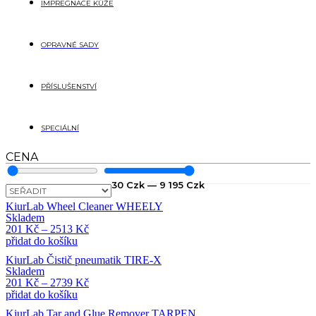
IMPREGNACE KŮŽE
OPRAVNÉ SADY
PŘÍSLUŠENSTVÍ
SPECIÁLNÍ
CENA
30
Czk
—
9 195
Czk
KiurLab Wheel Cleaner WHEELY
Skladem
201
Kč
–
2513
Kč
přidat do košíku
KiurLab Čistič pneumatik TIRE-X
Skladem
201
Kč
–
2739
Kč
přidat do košíku
KiurLab Tar and Glue Remover TARPEN