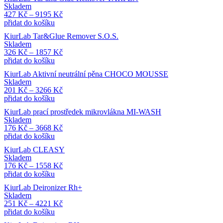
Skladem
427
Kč
–
9195
Kč
přidat do košíku
KiurLab Tar&Glue Remover S.O.S.
Skladem
326
Kč
–
1857
Kč
přidat do košíku
KiurLab Aktivní neutrální pěna CHOCO MOUSSE
Skladem
201
Kč
–
3266
Kč
přidat do košíku
KiurLab prací prostředek mikrovlákna MI-WASH
Skladem
176
Kč
–
3668
Kč
přidat do košíku
KiurLab CLEASY
Skladem
176
Kč
–
1558
Kč
přidat do košíku
KiurLab Deironizer Rh+
Skladem
251
Kč
–
4221
Kč
přidat do košíku