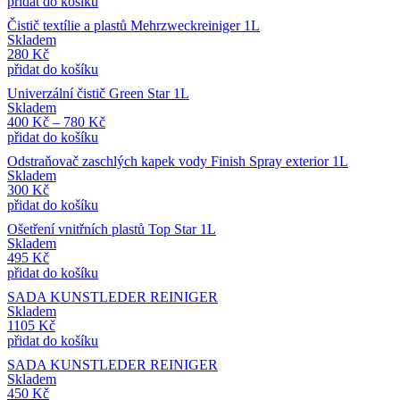
přidat do košíku
Čistič textílie a plastů Mehrzweckreiniger 1L
Skladem
280
Kč
přidat do košíku
Univerzální čistič Green Star 1L
Skladem
400
Kč
–
780
Kč
přidat do košíku
Odstraňovač zaschlých kapek vody Finish Spray exterior 1L
Skladem
300
Kč
přidat do košíku
Ošetření vnitřních plastů Top Star 1L
Skladem
495
Kč
přidat do košíku
SADA KUNSTLEDER REINIGER
Skladem
1105
Kč
přidat do košíku
SADA KUNSTLEDER REINIGER
Skladem
450
Kč