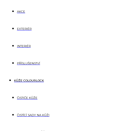
AKCE
EXTERIÉR
INTERIÉR
PŘÍSLUŠENSTVÍ
KŮŽE COLOURLOCK
ČISTIČE KŮŽE
ČISTÍCÍ SADY NA KŮŽI