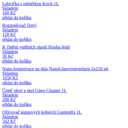
Lahvička s odměrkou Koch 1L
Skladem
100
Kč
přidat do košíku
Rozprašovač černý
Skladem
128
Kč
přidat do košíku
K čistění vnitřních plastů Houba šedá
Skladem
30
Kč
přidat do košíku
Nano konzervace na skla NanoGlasversiegelung 2x250 ml
Skladem
1650
Kč
přidat do košíku
Čistič oken a skel Glass Cleaner 1L
Skladem
200
Kč
přidat do košíku
Oživovač gumových koberců Gummifix 1L
Skladem
342
Kč
přidat do košíku