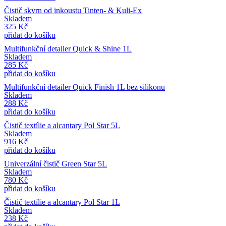
Čistič skvrn od inkoustu Tinten- & Kuli-Ex
Skladem
325
Kč
přidat do košíku
Multifunkční detailer Quick & Shine 1L
Skladem
285
Kč
přidat do košíku
Multifunkční detailer Quick Finish 1L bez silikonu
Skladem
288
Kč
přidat do košíku
Čistič textílie a alcantary Pol Star 5L
Skladem
916
Kč
přidat do košíku
Univerzální čistič Green Star 5L
Skladem
780
Kč
přidat do košíku
Čistič textílie a alcantary Pol Star 1L
Skladem
238
Kč