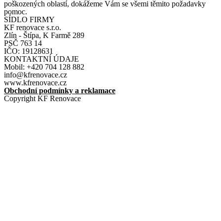
poškozených oblastí, dokážeme Vám se všemi těmito požadavky
pomoc.
SÍDLO FIRMY
KF renovace s.r.o.
Zlín - Štípa, K Farmě 289
PSČ 763 14
IČO: 19128631
KONTAKTNÍ ÚDAJE
Mobil: +420 704 128 882
info@kfrenovace.cz
www.kfrenovace.cz
Obchodní podmínky a reklamace
Copyright KF Renovace