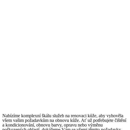
Nabízíme komplexní škálu služeb na renovaci kůže, aby vyhověla
všem vašim požadavkům na obnovu kůže. Ať už potřebujete čištění
a kondicionování, obnovu barvy, opravu nebo výměnu
poškozených oblastí, dokážeme Vám se všemi těmito požadavky