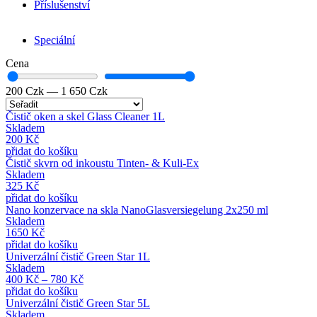
Příslušenství
Speciální
Cena
200
Czk
—
1 650
Czk
Čistič oken a skel Glass Cleaner 1L
Skladem
200
Kč
přidat do košíku
Čistič skvrn od inkoustu Tinten- & Kuli-Ex
Skladem
325
Kč
přidat do košíku
Nano konzervace na skla NanoGlasversiegelung 2x250 ml
Skladem
1650
Kč
přidat do košíku
Univerzální čistič Green Star 1L
Skladem
400
Kč
–
780
Kč
přidat do košíku
Univerzální čistič Green Star 5L
Skladem