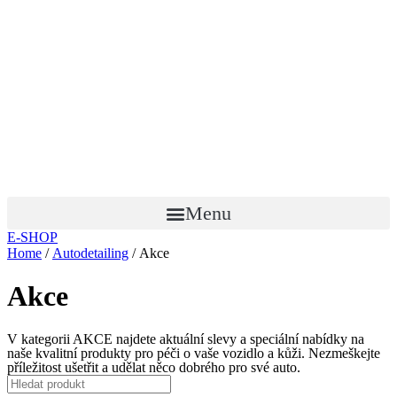
Menu
E-SHOP
Home
/
Autodetailing
/ Akce
Akce
V kategorii AKCE najdete aktuální slevy a speciální nabídky na
naše kvalitní produkty pro péči o vaše vozidlo a kůži. Nezmeškejte
příležitost ušetřit a udělat něco dobrého pro své auto.